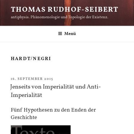
Zum
THOMAS RUDHOF-SEIBERT
Inhalt
antiphysis. Phänomenologie und Topologie der Existenz.
springen
Menü
HARDT/NEGRI
VERÖFFENTLICHT
16. SEPTEMBER 2015
AM
Jenseits von Imperialität und Anti-
Imperialität
Fünf Hypothesen zu den Enden der
Geschichte