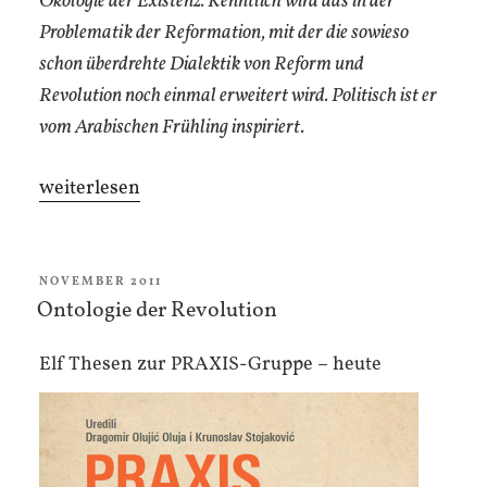
Ökologie der Existenz. Kenntlich wird das in der
Problematik der Reformation, mit der die sowieso
schon überdrehte Dialektik von Reform und
Revolution noch einmal erweitert wird. Politisch ist er
vom Arabischen Frühling inspiriert
.
„Humanismus
weiterlesen
nach
dem
Tod
VERÖFFENTLICHT
NOVEMBER 2011
AM
Ontologie der Revolution
des
Menschen“
Elf Thesen zur PRAXIS-Gruppe – heute