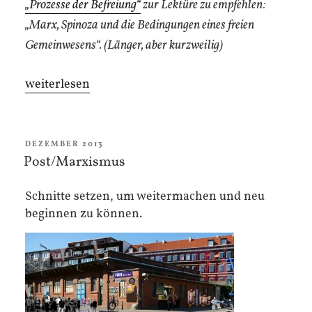
„Prozesse der Befreiung“
zur Lektüre zu empfehlen:
„Marx, Spinoza und die Bedingungen eines freien
Gemeinwesens“. (Länger, aber kurzweilig)
„Physik
weiterlesen
des
Begehrens,
Phänomenologie
VERÖFFENTLICHT
DEZEMBER 2013
AM
Post/Marxismus
der
Freiheit“
Schnitte setzen, um weitermachen und neu
beginnen zu können.