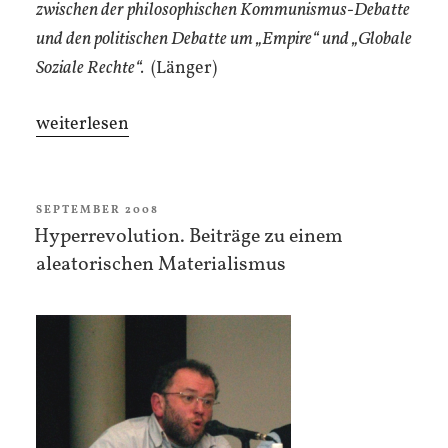
zwischen der philosophischen Kommunismus-Debatte
und den politischen Debatte um „Empire“ und „Globale
Soziale Rechte“.
(Länger)
„Die
weiterlesen
Bürgerrechte
der
Menge“
VERÖFFENTLICHT
SEPTEMBER 2008
AM
Hyperrevolution. Beiträge zu einem
aleatorischen Materialismus