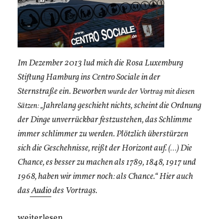
Im Dezember 2013 lud mich die Rosa Luxemburg
Stiftung Hamburg ins Centro Sociale in der
Sternstraße ein. Beworben
wurde der Vortrag mit diesen
Jahrelang geschieht nichts, scheint die Ordnung
Sätzen: „
der Dinge unverrückbar festzustehen, das Schlimme
immer schlimmer zu werden. Plötzlich überstürzen
sich die Geschehnisse, reißt der Horizont auf. (…) Die
Chance, es besser zu machen als 1789, 1848, 1917 und
1968, haben wir immer noch: als Chance.“ Hier auch
das
Audio
des Vortrags.
„Post/Marxismus“
weiterlesen