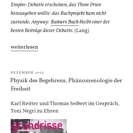
Empire-Debatte erscheinen, das Thore Prien
herausgeben wollte: das Buchprojekt kam nicht
zustande. Anyway:
Rainers Buch
bleibt einer der
besten Beiträge dieser Debatte.
(Lang)
„Jenseits
weiterlesen
von
Imperialität
und
VERÖFFENTLICHT
DEZEMBER 2013
AM
Physik des Begehrens, Phänomenologie der
Anti-
Freiheit
Imperialität“
Karl Reitter und Thomas Seibert im Gespräch,
Toni Negri zu Ehren