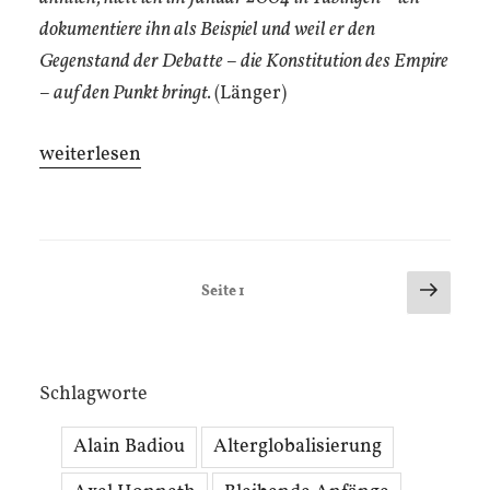
dokumentiere ihn als Beispiel und weil er den
Gegenstand der Debatte – die Konstitution des Empire
– auf den Punkt bringt.
(Länger)
„Die
weiterlesen
Konstitution
des
Empire“
Seitennummerierung
Nächs
Seite
1
Seite
der
Beiträge
Schlagworte
Alain Badiou
Alterglobalisierung