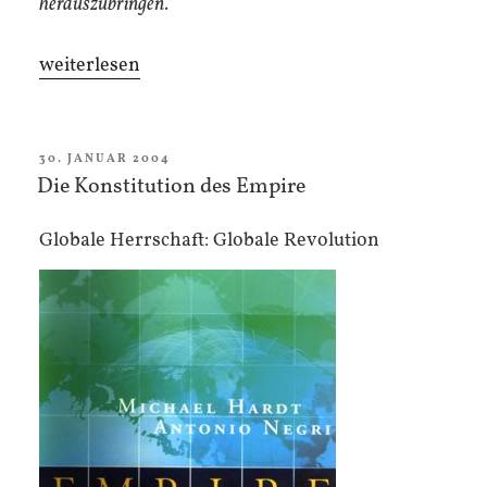
herauszubringen.
„Hyperrevolution.
weiterlesen
Beiträge
zu
einem
VERÖFFENTLICHT
30. JANUAR 2004
AM
Die Konstitution des Empire
aleatorischen
Materialismus“
Globale Herrschaft: Globale Revolution