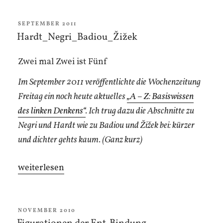
Revolution“
VERÖFFENTLICHT
SEPTEMBER 2011
AM
Hardt_Negri_Badiou_Žižek
Zwei mal Zwei ist Fünf
Im September 2011 veröffentlichte die Wochenzeitung
Freitag ein noch heute aktuelles
„A – Z: Basiswissen
des linken Denkens“
. Ich trug dazu die Abschnitte zu
Negri und Hardt wie zu Badiou und Žižek bei: kürzer
und dichter gehts kaum. (Ganz kurz)
„Hardt_Negri_Badiou_Žižek“
weiterlesen
VERÖFFENTLICHT
NOVEMBER 2010
AM