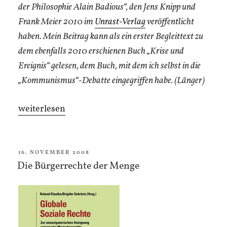
der Philosophie Alain Badious“, den Jens Knipp und
Frank Meier 2010 im
Unrast-Verlag
veröffentlicht
haben. Mein Beitrag kann als ein erster Begleittext zu
dem ebenfalls 2010 erschienen Buch „Krise und
Ereignis“ gelesen, dem Buch, mit dem ich selbst in die
„Kommunismus“-Debatte eingegriffen habe. (Länger)
„Figurationen
weiterlesen
der
Ent-
Bindung“
VERÖFFENTLICHT
16. NOVEMBER 2008
AM
Die Bürgerrechte der Menge