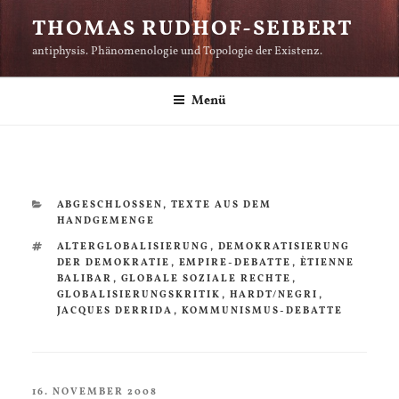
Zum
THOMAS RUDHOF-SEIBERT
Inhalt
antiphysis. Phänomenologie und Topologie der Existenz.
springen
Menü
KATEGORIEN
ABGESCHLOSSEN
,
TEXTE AUS DEM
HANDGEMENGE
SCHLAGWÖRTER
ALTERGLOBALISIERUNG
,
DEMOKRATISIERUNG
DER DEMOKRATIE
,
EMPIRE-DEBATTE
,
ÈTIENNE
BALIBAR
,
GLOBALE SOZIALE RECHTE
,
GLOBALISIERUNGSKRITIK
,
HARDT/NEGRI
,
JACQUES DERRIDA
,
KOMMUNISMUS-DEBATTE
VERÖFFENTLICHT
16. NOVEMBER 2008