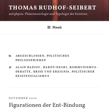
Zum
THOMAS RUDHOF-SEIBERT
Inhalt
antiphysis. Phänomenologie und Topologie der Existenz.
springen
Menü
KATEGORIEN
ABGESCHLOSSEN
,
POLITISCHES
PHILOSOPHIEREN
SCHLAGWÖRTER
ALAIN BADIOU
,
HARDT/NEGRI
,
KOMMUNISMUS-
DEBATTE
,
KRISE UND EREIGNIS
,
POLITISCHER
EXISTENZIALISMUS
VERÖFFENTLICHT
NOVEMBER 2010
AM
Figurationen der Ent-Bindung