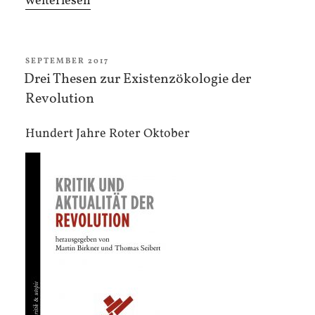
„Einführung
weiterlesen
in
die
Ökologie
VERÖFFENTLICHT
SEPTEMBER 2017
AM
Drei Thesen zur Existenzökologie der
der
Revolution
Existenz“
Hundert Jahre Roter Oktober