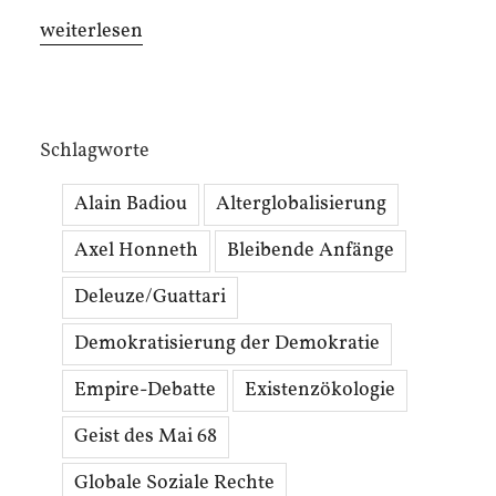
„Drei
weiterlesen
Thesen
zur
Existenzökologie
Schlagworte
der
Revolution“
Alain Badiou
Alterglobalisierung
Axel Honneth
Bleibende Anfänge
Deleuze/Guattari
Demokratisierung der Demokratie
Empire-Debatte
Existenzökologie
Geist des Mai 68
Globale Soziale Rechte