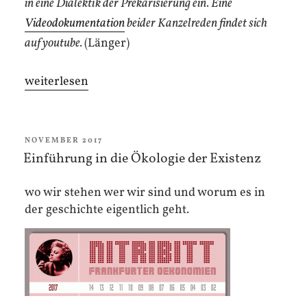
in eine Dialektik der Prekarisierung ein. Eine
Videodokumentation
beider Kanzelreden findet sich
auf youtube.
(Länger)
„Kanzelrede
weiterlesen
zur
Ökologie
der
VERÖFFENTLICHT
NOVEMBER 2017
AM
Einführung in die Ökologie der Existenz
Existenz“
wo wir stehen wer wir sind und worum es in
der geschichte eigentlich geht.