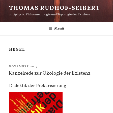
Zum
THOMAS RUDHOF-SEIBERT
Inhalt
antiphysis. Phänomenologie und Topologie der Existenz.
springen
Menü
HEGEL
VERÖFFENTLICHT
NOVEMBER 2017
AM
Kanzelrede zur Ökologie der Existenz
Dialektik der Prekarisierung