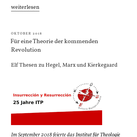
„Existenzökologie:
weiterlesen
Wie
machen
wir
VERÖFFENTLICHT
OKTOBER 2018
AM
Für eine Theorie der kommenden
der
Revolution
Geschichte
ein
Elf Thesen zu Hegel, Marx und Kierkegaard
Subjekt?“
Im September 2018 feierte das
Institut für Theologie