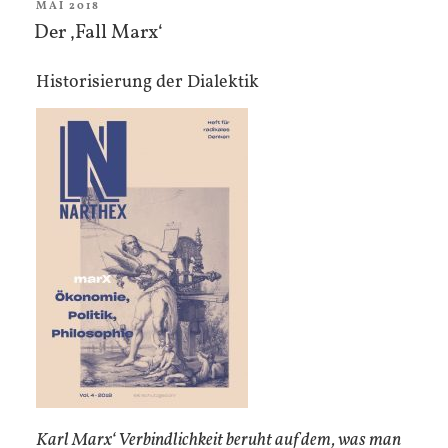
der
VERÖFFENTLICHT
MAI 2018
AM
Der ‚Fall Marx‘
kommenden
Revolution“
Historisierung der Dialektik
Karl Marx‘ Verbindlichkeit beruht auf dem, was man