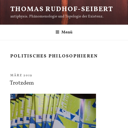
Zum
THOMAS RUDHOF-SEIBERT
Inhalt
antiphysis. Phänomenologie und Topologie der Existenz.
springen
Menü
POLITISCHES PHILOSOPHIEREN
VERÖFFENTLICHT
MÄRZ 2019
AM
Trotzdem