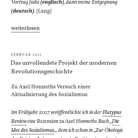
Vortrag Jodis
(englisch)
, dann meine Entgegnung
(deutsch)
.
(Lang)
„Jodi
weiterlesen
Dean/Thomas
Seibert:
Über
VERÖFFENTLICHT
FEBRUAR 2017
AM
Das unvollendete Projekt der modernen
Badiou,
Revolutionsgeschichte
über
Demokratie“
Zu Axel Honneths Versuch einer
Aktualisierung des Sozialismus
Im Frühjahr 2017 veröffentlichte ich in der
Platypus
Review
eine Rezension zu Axel Honneths Buch „
Die
Idee des Sozialismus
„, dem ich schon in „Zur Ökologie