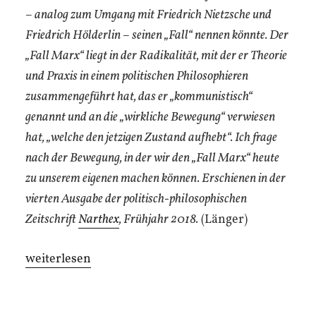
– analog zum Umgang mit Friedrich Nietzsche und
Friedrich Hölderlin –
seinen „Fall“ nennen könnte. Der
„Fall Marx“ liegt in der Radikalität, mit der er Theorie
und Praxis in einem politischen Philosophieren
zusammengeführt hat, das er „kommunistisch“
genannt und an die „wirkliche Bewegung“ verwiesen
hat, „welche den jetzigen Zustand aufhebt“. Ich frage
nach der Bewegung, in der wir den „Fall Marx“ heute
zu unserem eigenen machen können. Erschienen in der
vierten Ausgabe der politisch-philosophischen
Zeitschrift
Narthex
, Frühjahr 2018.
(Länger)
„Der
weiterlesen
‚Fall
Marx‘“