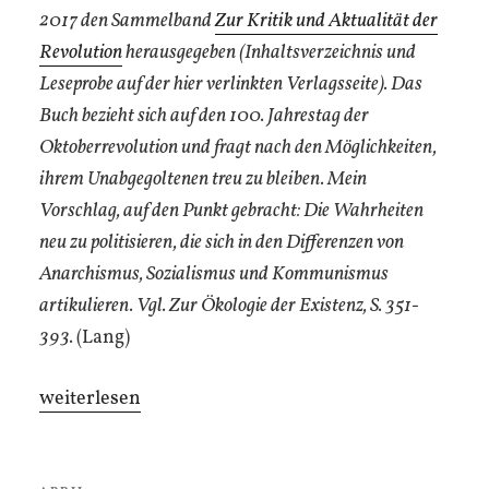
2017 den Sammelband
Zur Kritik und Aktualität der
Revolution
herausgegeben (Inhaltsverzeichnis und
Leseprobe auf der hier verlinkten Verlagsseite). Das
Buch bezieht sich auf den 100. Jahrestag der
Oktoberrevolution und
fragt nach den Möglichkeiten,
ihrem Unabgegoltenen treu zu bleiben. Mein
Vorschlag, auf den Punkt gebracht: Die Wahrheiten
neu zu politisieren, die sich in den Differenzen von
Anarchismus, Sozialismus und Kommunismus
artikulieren. Vgl. Zur Ökologie der Existenz, S. 351-
393.
(Lang)
„Drei
weiterlesen
Thesen
zur