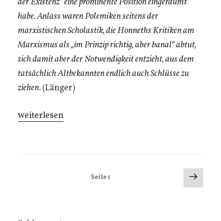
der Existenz“ eine prominente Position eingeräumt
habe. Anlass waren Polemiken seitens der
marxistischen Scholastik, die Honneths Kritiken am
Marxismus als „im Prinzip richtig, aber banal“ abtut,
sich damit aber der Notwendigkeit entzieht, aus dem
tatsächlich Altbekannten endlich auch Schlüsse zu
ziehen.
(Länger)
„Das
weiterlesen
unvollendete
Projekt
der
modernen
Seitennummerierung
Nächs
Seite
1
Seite
Revolutionsgeschichte“
der
Beiträge