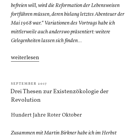
befreien will, wird die Reformation der Lebensweisen
fortführen müssen, deren bislang letztes Abenteuer der
Mai 1968 war.“ Variationen des Vortrags habe ich
mittlerweile auch anderswo präsentiert: weitere
Gelegenheiten lassen sich finden…
„Einführung
weiterlesen
in
die
Ökologie
VERÖFFENTLICHT
SEPTEMBER 2017
AM
Drei Thesen zur Existenzökologie der
der
Revolution
Existenz“
Hundert Jahre Roter Oktober
Zusammen mit Martin Birkner habe ich im Herbst