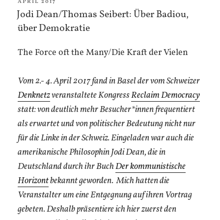
Existenzökologie
VERÖFFENTLICHT
APRIL 2017
AM
Jodi Dean/Thomas Seibert: Über Badiou,
der
über Demokratie
Revolution“
The Force oft the Many/Die Kraft der Vielen
Vom 2.- 4. April 2017 fand in Basel der vom Schweizer
Denknetz
veranstaltete Kongress
Reclaim Democracy
statt: von deutlich mehr Besucher*innen frequentiert
als erwartet und von politischer Bedeutung nicht nur
für die Linke in der Schweiz. Eingeladen war auch die
amerikanische Philosophin Jodi Dean, die in
Deutschland durch ihr Buch
Der kommunistische
Horizont
bekannt geworden. Mich hatten die
Veranstalter um eine Entgegnung auf ihren Vortrag
gebeten. Deshalb präsentiere ich hier zuerst den