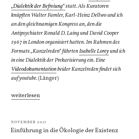
„Dialektik der Befreiung“
statt. Als Kuratoren
knüpften Walter Famler, Karl-Heinz Dellwo und ich
an den gleichnamigen Kongress an, den die
Antipsychiater Ronald D. Laing und David Cooper
1967 in London organisiert hatten. Im Rahmen des
Formats „Kanzelreden“ führten
Isabelle Lorey
und ich
in eine Dialektik der Prekarisierung ein. Eine
Videodokumentation
beider Kanzelreden findet sich
auf youtube.
(Länger)
„Kanzelrede
weiterlesen
zur
Ökologie
der
VERÖFFENTLICHT
NOVEMBER 2017
AM
Einführung in die Ökologie der Existenz
Existenz“