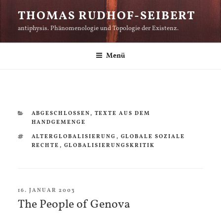
Zum
THOMAS RUDHOF-SEIBERT
Inhalt
antiphysis. Phänomenologie und Topologie der Existenz.
springen
Menü
KATEGORIEN
ABGESCHLOSSEN
,
TEXTE AUS DEM
HANDGEMENGE
SCHLAGWÖRTER
ALTERGLOBALISIERUNG
,
GLOBALE SOZIALE
RECHTE
,
GLOBALISIERUNGSKRITIK
VERÖFFENTLICHT
16. JANUAR 2003
AM
The People of Genova