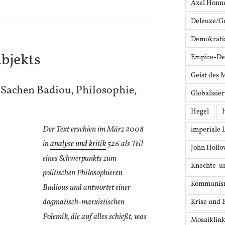
Axel Honn
Deleuze/Gu
Demokrati
ubjekts
Empire-De
Geist des 
 Sachen Badiou, Philosophie,
Globalisie
Hegel
Der Text erschien im März 2008
imperiale 
in
analyse und kritik
526 als Teil
John Holl
eines Schwerpunkts zum
Knechte-u
politischen Philosophieren
Kommunis
Badious und antwortet einer
dogmatisch-marxistischen
Krise und 
Polemik, die auf alles schießt, was
Mosaiklin