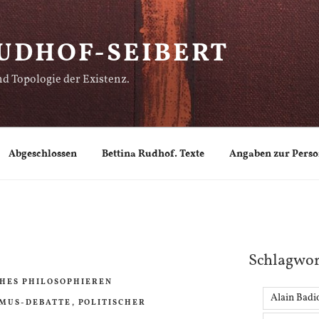
UDHOF-SEIBERT
d Topologie der Existenz.
Abgeschlossen
Bettina Rudhof. Texte
Angaben zur Pers
Schlagwor
CHES PHILOSOPHIEREN
Alain Badi
MUS-DEBATTE
,
POLITISCHER