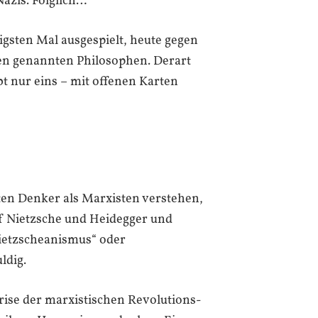
azis. Folglich…
gsten Mal ausgespielt, heute gegen
ben genannten Philosophen. Derart
ibt nur eins – mit offenen Karten
ten Denker als Marxisten verstehen,
uf Nietzsche und Heidegger und
ietzscheanismus“ oder
ldig.
e Krise der marxistischen Revolutions-