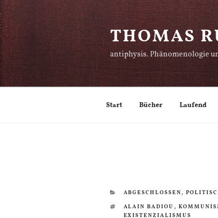
Zum
Inhalt
THOMAS R
springen
antiphysis. Phänomenologie un
Start
Bücher
Laufend
KATEGORIEN
ABGESCHLOSSEN
,
POLITIS
SCHLAGWÖRTER
ALAIN BADIOU
,
KOMMUNIS
EXISTENZIALISMUS