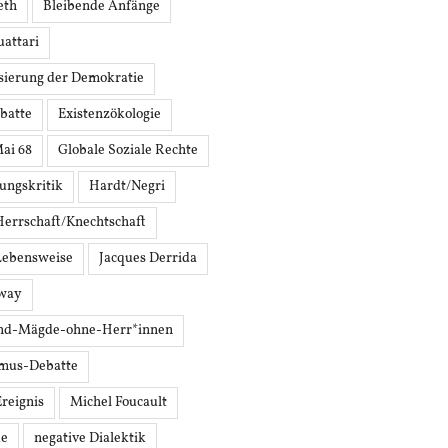
eth
Bleibende Anfänge
attari
sierung der Demokratie
batte
Existenzökologie
Mai 68
Globale Soziale Rechte
rungskritik
Hardt/Negri
Herrschaft/Knechtschaft
Lebensweise
Jacques Derrida
oway
nd-Mägde-ohne-Herr*innen
mus-Debatte
Ereignis
Michel Foucault
ke
negative Dialektik