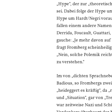
„Hype“, der zur „theoretis
sei. Dabei folge der Hype
Hype um Hardt/Negri vorau
fallen einem andere Namen e
Derrida, Foucault, Guattari
gauche: „Je mehr davon auf
fragt Fromberg scheinheilig 
„Nein, solche Polemik reic
zu verstehen.“
Im von „dichten Sprachneb
Badious, so Frombergs zwei
„heideggert es kräftig“, da „
und „Situation“, gar von „T
war zeitweise Nazi und Sch