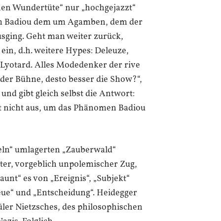
chen Wundertüte“ nur „hochgejazzt“
 um Badiou dem um Agamben, dem der
sging. Geht man weiter zurück,
in, d.h. weitere Hypes: Deleuze,
, Lyotard. Alles Modedenker der rive
 der Bühne, desto besser die Show?“,
und gibt gleich selbst die Antwort:
ht nicht aus, um das Phänomen Badiou
eln“ umlagerten „Zauberwald“
ter, vorgeblich unpolemischer Zug,
raunt“ es von „Ereignis“, „Subjekt“
reue“ und „Entscheidung“. Heidegger
üler Nietzsches, des philosophischen