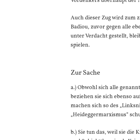
Vordenkers überhaupt der N
Auch dieser Zug wird zum zi
Badiou, zuvor gegen alle e
unter Verdacht gestellt, ble
spielen.
Zur Sache
a.) Obwohl sich alle genann
beziehen sie sich ebenso a
machen sich so des „Linksn
„Heideggermarxismus“ schu
b.) Sie tun das, weil sie di