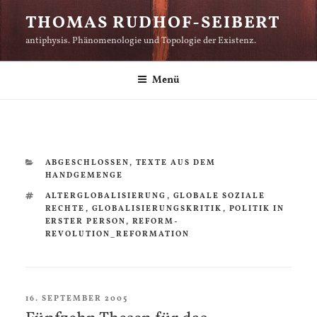
Zum
THOMAS RUDHOF-SEIBERT
Inhalt
antiphysis. Phänomenologie und Topologie der Existenz.
springen
Menü
KATEGORIEN
ABGESCHLOSSEN
,
TEXTE AUS DEM
HANDGEMENGE
SCHLAGWÖRTER
ALTERGLOBALISIERUNG
,
GLOBALE SOZIALE
RECHTE
,
GLOBALISIERUNGSKRITIK
,
POLITIK IN
ERSTER PERSON
,
REFORM-
REVOLUTION_REFORMATION
VERÖFFENTLICHT
16. SEPTEMBER 2005
AM