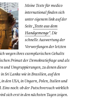
Meine Texte für medico
international finden sich
unter eigenem link auf der
Seite
„Texte aus dem
Handgemenge“
. Die
schnelle Auswertung der
Verwerfungen der letzten
ich wegen ihres exemplarischen Gehalts
itischen Primat der Demokratiefrage und als
en und Umgruppierungen, zu denen dieser
 in Sri Lanka wie in Brasilien, auf den
i, in den USA, in Ungarn, Polen, Italien und
. Eins noch: ob der Putschversuch wirklich
rd sich erst in den nächsten Tagen zeigen.