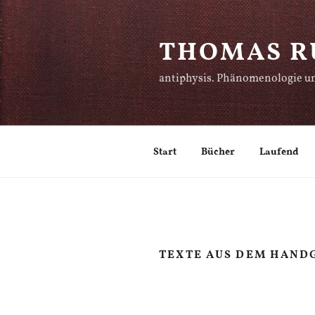
Zum
Inhalt
THOMAS R
springen
antiphysis. Phänomenologie un
Start
Bücher
Laufend
TEXTE AUS DEM HAN