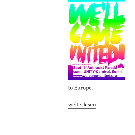
to Europe.
„Im
weiterlesen
Kreis.“