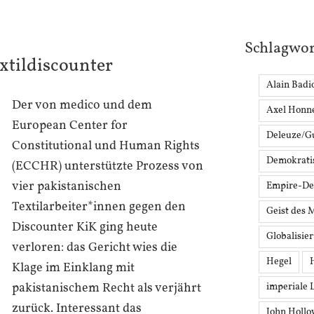
Schlagwor
xtildiscounter
Alain Badi
Der von medico und dem
Axel Honn
European Center for
Deleuze/Gu
Constitutional und Human Rights
Demokrati
(ECCHR) unterstützte Prozess von
vier pakistanischen
Empire-De
Textilarbeiter*innen gegen den
Geist des 
Discounter KiK ging heute
Globalisie
verloren: das Gericht wies die
Hegel
Klage im Einklang mit
pakistanischem Recht als verjährt
imperiale 
zurück. Interessant das
John Holl