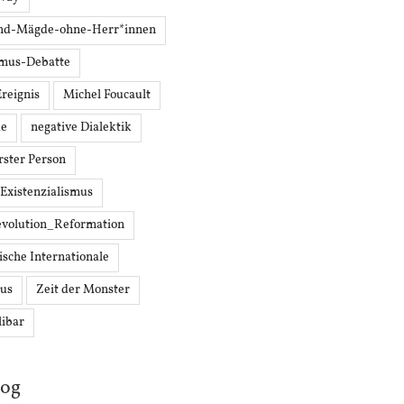
nd-Mägde-ohne-Herr*innen
mus-Debatte
Ereignis
Michel Foucault
ke
negative Dialektik
Erster Person
 Existenzialismus
volution_Reformation
ische Internationale
mus
Zeit der Monster
libar
log