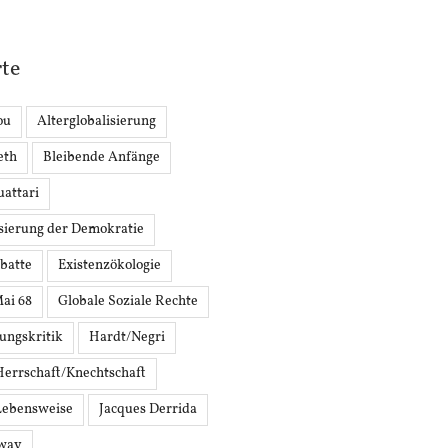
te
ou
Alterglobalisierung
eth
Bleibende Anfänge
attari
sierung der Demokratie
batte
Existenzökologie
Mai 68
Globale Soziale Rechte
rungskritik
Hardt/Negri
Herrschaft/Knechtschaft
Lebensweise
Jacques Derrida
oway