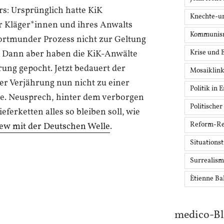
s: Ursprünglich hatte KiK
Knechte-u
er Kläger*innen und ihres Anwalts
Kommunis
Dortmunder Prozess nicht zur Geltung
Krise und 
). Dann aber haben die KiK-Anwälte
rung gepocht. Jetzt bedauert der
Mosaiklin
er Verjährung nun nicht zu einer
Politik in 
e. Neusprech, hinter dem verborgen
Politischer
eferketten alles so bleiben soll, wie
Reform-Re
iew mit der Deutschen Welle
.
Situationst
Surrealis
Ètienne Ba
medico-B