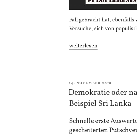
Fall gebracht hat, ebenfalls
Versuche, sich von populist
„Sri
weiterlesen
Lanka
–
Den
Putsch
VERÖFFENTLICHT
14. NOVEMBER 2018
bezwungen“
AM
Demokratie oder na
Beispiel Sri Lanka
Schnelle erste Auswert
gescheiterten Putschve