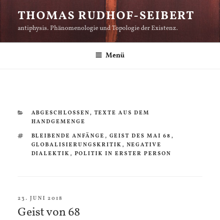
Zum
THOMAS RUDHOF-SEIBERT
Inhalt
antiphysis. Phänomenologie und Topologie der Existenz.
springen
Menü
KATEGORIEN
ABGESCHLOSSEN
,
TEXTE AUS DEM
HANDGEMENGE
SCHLAGWÖRTER
BLEIBENDE ANFÄNGE
,
GEIST DES MAI 68
,
GLOBALISIERUNGSKRITIK
,
NEGATIVE
DIALEKTIK
,
POLITIK IN ERSTER PERSON
VERÖFFENTLICHT
23. JUNI 2018
AM
Geist von 68