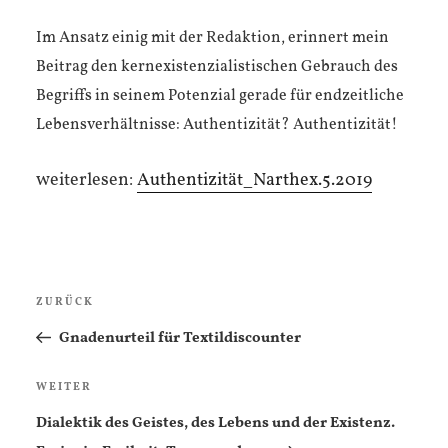
Im Ansatz einig mit der Redaktion, erinnert mein
Beitrag den kernexistenzialistischen Gebrauch des
Begriffs in seinem Potenzial gerade für endzeitliche
Lebensverhältnisse: Authentizität? Authentizität!
weiterlesen:
Authentizität_Narthex.5.2019
Beitragsnavigation
Vorheriger
ZURÜCK
Beitrag
Gnadenurteil für Textildiscounter
Nächster
WEITER
Beitrag
Dialektik des Geistes, des Lebens und der Existenz.