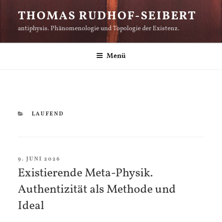
Zum
THOMAS RUDHOF-SEIBERT
Inhalt
antiphysis. Phänomenologie und Topologie der Existenz.
springen
Menü
KATEGORIEN
LAUFEND
VERÖFFENTLICHT
9. JUNI 2026
AM
Existierende Meta-Physik.
Authentizität als Methode und
Ideal