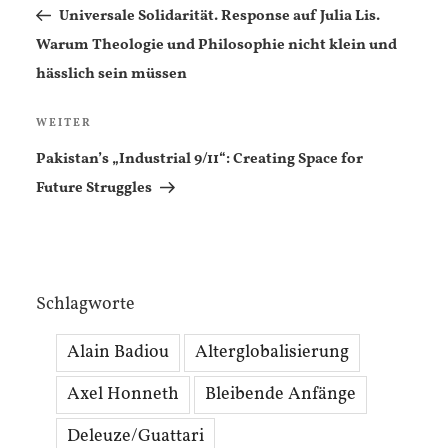
Beitrag
Universale Solidarität. Response auf Julia Lis.
Warum Theologie und Philosophie nicht klein und
hässlich sein müssen
Nächster
WEITER
Beitrag
Pakistan’s „Industrial 9/11“: Creating Space for
Future Struggles
Schlagworte
Alain Badiou
Alterglobalisierung
Axel Honneth
Bleibende Anfänge
Deleuze/Guattari