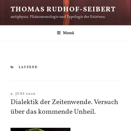
Zum
THOMAS RUDHOF-SEIBERT
Inhalt
antiphysis. Phänomenologie und Topologie der Existenz.
springen
Menü
KATEGORIEN
LAUFEND
VERÖFFENTLICHT
9. JUNI 2026
AM
Dialektik der Zeitenwende. Versuch
über das kommende Unheil.