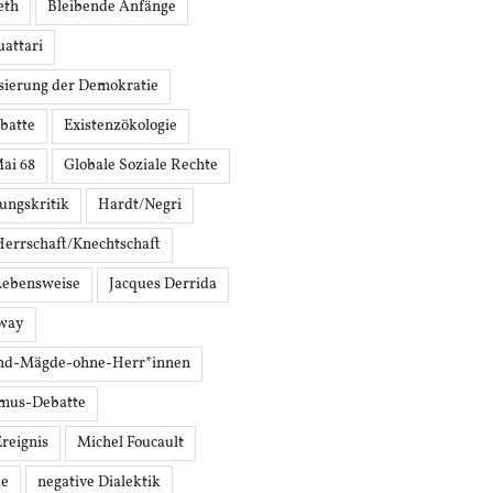
eth
Bleibende Anfänge
attari
sierung der Demokratie
batte
Existenzökologie
Mai 68
Globale Soziale Rechte
rungskritik
Hardt/Negri
Herrschaft/Knechtschaft
Lebensweise
Jacques Derrida
oway
nd-Mägde-ohne-Herr*innen
mus-Debatte
Ereignis
Michel Foucault
ke
negative Dialektik