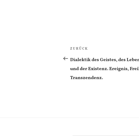
Beitragsnavigation
Vorheriger
ZURÜCK
Beitrag
Dialektik des Geistes, des Lebe
und der Existenz. Ereignis, Frei
Transzendenz.