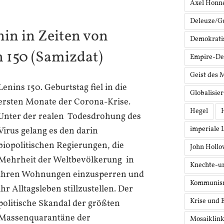
Axel Honn
Deleuze/Gu
nin in Zeiten von
Demokrati
n 150 (Samizdat)
Empire-De
Geist des 
Lenins 150. Geburtstag fiel in die
Globalisie
ersten Monate der Corona-Krise.
Hegel
Unter der realen Todesdrohung des
imperiale 
Virus gelang es den darin
biopolitischen Regierungen, die
John Holl
Mehrheit der Weltbevölkerung in
Knechte-u
ihren Wohnungen einzusperren und
Kommunis
ihr Alltagsleben stillzustellen. Der
Krise und 
politische Skandal der größten
Massenquarantäne der
Mosaiklin