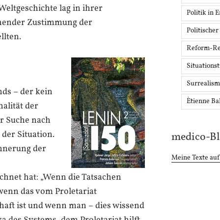
Weltgeschichte lag in ihrer
Politik in 
ehender Zustimmung der
Politischer
llten.
Reform-Re
Situationst
Surrealis
ds – der kein
Ètienne Ba
alität der
r Suche nach
er Situation.
medico-B
innerung der
Meine Texte auf
chnet hat: „Wenn die Tatsachen
 wenn das vom Proletariat
aft ist und wenn man – dies wissend