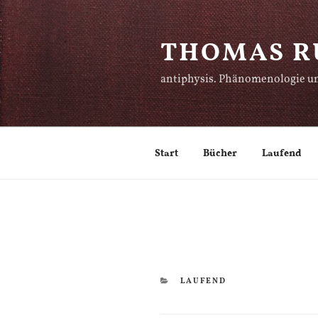
Zum
Inhalt
THOMAS R
springen
antiphysis. Phänomenologie un
Start
Bücher
Laufend
KATEGORIEN
LAUFEND