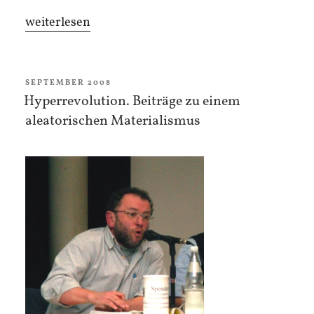
„Krise
weiterlesen
und
Ereignis“
VERÖFFENTLICHT
SEPTEMBER 2008
AM
Hyperrevolution. Beiträge zu einem
aleatorischen Materialismus