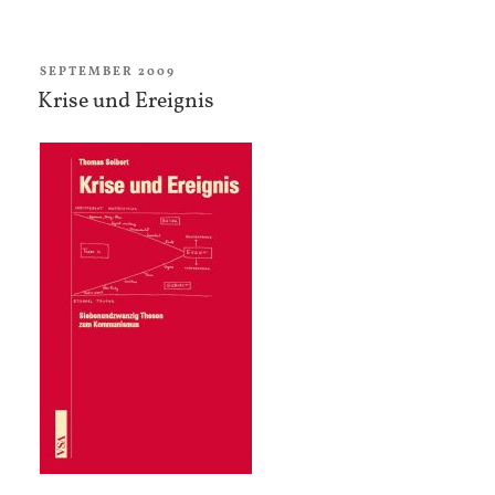
zusammen.
jede
für
VERÖFFENTLICHT
SEPTEMBER 2009
AM
Krise und Ereignis
sich.“