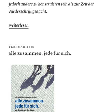
jedoch anders zu konstruieren sein als zur Zeit der
Niederschrift gedacht.
„Zur
weiterlesen
Ökologie
der
Existenz“
VERÖFFENTLICHT
FEBRUAR 2012
AM
alle zusammen. jede für sich.