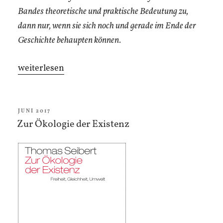
Bandes theoretische und praktische Bedeutung zu,
dann nur, wenn sie sich noch und gerade im Ende der
Geschichte behaupten können.
„Kritik
weiterlesen
und
Aktualität
der
VERÖFFENTLICHT
JUNI 2017
AM
Zur Ökologie der Existenz
Revolution.
(Hg.)
Martin
Birkner
&
Thomas
Seibert“