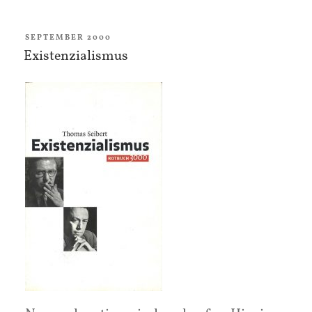
zu
einem
VERÖFFENTLICHT
SEPTEMBER 2000
AM
Existenzialismus
aleatorischen
Materialismus“