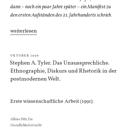
dann – noch ein paar Jahre später – ein Manifest zu
den ersten Aufständen des 21. Jahrhunderts schrieb.
„Geschichtlichkeit,
weiterlesen
Nihilismus,
Autonomie“
VERÖFFENTLICHT
OKTOBER 1996
AM
Stephen A. Tyler. Das Unaussprechliche.
Ethnographie, Diskurs und Rhetorik in der
postmodernen Welt.
Erste wissenschaftliche Arbeit (1991):
Albino Pitti. Die
Unendlichkeit ist nicht