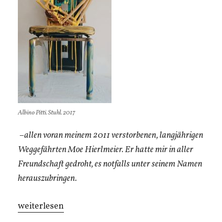
Albino Pitti. Stuhl. 2017
–allen voran meinem 2011 verstorbenen, langjährigen
Weggefährten Moe Hierlmeier. Er hatte mir in aller
Freundschaft gedroht, es notfalls unter seinem Namen
herauszubringen.
„Hyperrevolution.
weiterlesen
Beiträge