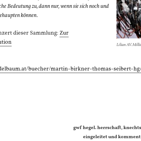
che Bedeutung zu, dann nur, wenn sie sich noch und
behaupten können.
onzert dieser Sammlung:
Zur
ution
Lilian AV. Mill
elbaum.at/buecher/martin-birkner-thomas-seibert-hg/k
gwf hegel. herrschaft, knechts
eingeleitet und kommenti