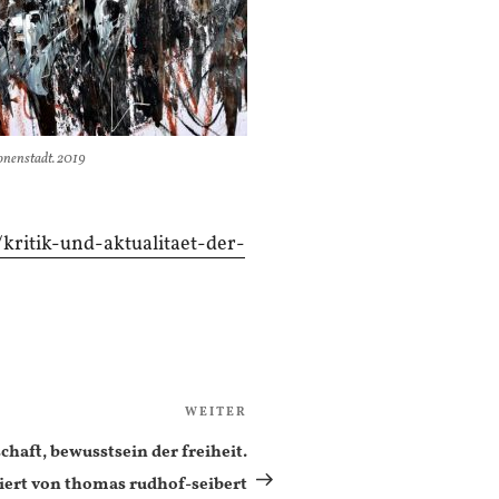
ionenstadt. 2019
ritik-und-aktualitaet-der-
WEITER
Nächster
Beitrag
chaft, bewusstsein der freiheit.
ert von thomas rudhof-seibert